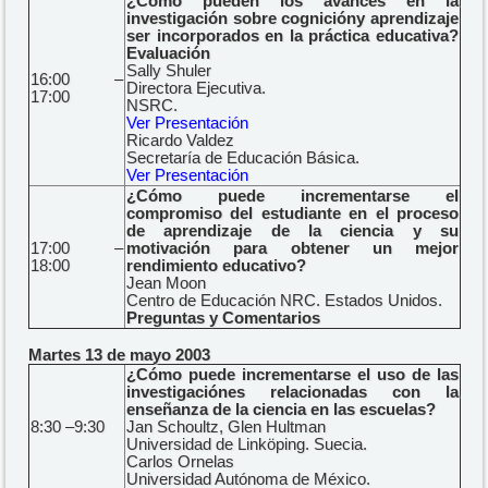
¿Cómo pueden los avances en la
investigación sobre cognicióny aprendizaje
ser incorporados en la práctica educativa?
Evaluación
Sally Shuler
16:00 –
Directora Ejecutiva.
17:00
NSRC.
Ver Presentación
Ricardo Valdez
Secretaría de Educación Básica.
Ver Presentación
¿Cómo puede incrementarse el
compromiso del estudiante en el proceso
de aprendizaje de la ciencia y su
17:00 –
motivación para obtener un mejor
18:00
rendimiento educativo?
Jean Moon
Centro de Educación NRC. Estados Unidos.
Preguntas y Comentarios
Martes 13 de mayo 2003
¿Cómo puede incrementarse el uso de las
investigaciónes relacionadas con la
enseñanza de la ciencia en las escuelas?
8:30 –9:30
Jan Schoultz, Glen Hultman
Universidad de Linköping. Suecia.
Carlos Ornelas
Universidad Autónoma de México.