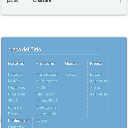
18:30
Clausura
Mapa del Sitio
Nosotros
Profesores
Aliados
Prensa
Historia
Introducción
México
Boletín
Misión /
al Programa
de prensa
Objetivos
SEVIC
Artículos
Programa
Descripción
de prensa
SEVIC
de los SEVIC
Consejo
Bibliografía y
Directivo
material de
Equipo
apoyo
Conferencias
Operativo