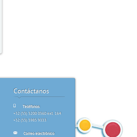
Contáctanos
Teléfonos
+52 (55) 5200 0560 ext. 164
+52 (55) 5985 9333
Correo electrónico