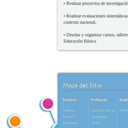
• Realizar proyectos de investigació
• Realizar evaluaciones sistemática
contexto nacional.
• Diseñar y organizar cursos, taller
Educación Básica.
Mapa del Sitio
Nosotros
Profesores
Aliad
Historia
Introducción al
Méxi
Misión /
Programa
Objetivos
SEVIC