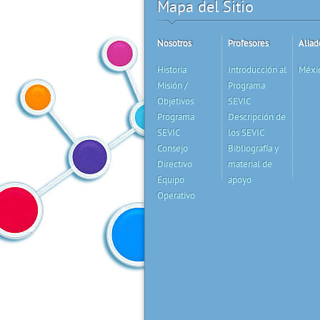
Mapa del Sitio
Nosotros
Profesores
Aliad
Historia
Introducción al
Méxi
Misión /
Programa
Objetivos
SEVIC
Programa
Descripción de
SEVIC
los SEVIC
Consejo
Bibliografía y
Directivo
material de
Equipo
apoyo
Operativo