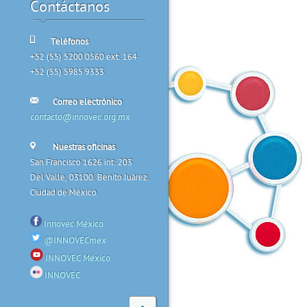
Contáctanos
Teléfonos
+52 (55) 5200 0560 ext. 164
+52 (55) 5985 9333
Correo electrónico
contacto@innovec.org.mx
Nuestras oficinas
San Francisco 1626 int. 203
Del Valle, 03100. Benito Juárez.
Ciudad de México.
Innovec México
@INNOVECmex
INNOVEC México
INNOVEC