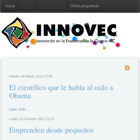
Nosotros
Programa SEVIC
Alianzas
Noticias
Co
Inicio
Otros programas
Martes, 04 Marzo 2014 17:50
El científico que le habla al oído a
Obama
Leer más ...
Lunes, 22 Octubre 2012 21:25
Emprenden desde pequeños