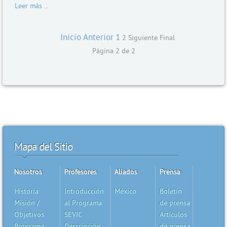
Leer más ...
Inicio
Anterior
1
2
Siguiente
Final
Página 2 de 2
Mapa del Sitio
Nosotros
Profesores
Aliados
Prensa
Historia
Introducción
México
Boletín
Misión /
al Programa
de prensa
Objetivos
SEVIC
Artículos
Programa
Descripción
de prensa