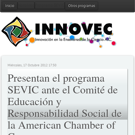
Nosotros
Programa SEVIC
Alianzas
Noticias
Co
Inicio
Otros programas
Miércoles, 17 Octubre 2012 17:50
Presentan el programa
SEVIC ante el Comité de
Educación y
Responsabilidad Social de
la American Chamber of