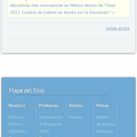
educativas más innovadoras en México dentro de “Clase
2012. Cumbre de Líderes en Acción por la Educación.” »
volver arriba
Mapa del Sitio
Nosotros
Profesores
Aliados
Prensa
Historia
Introducción
México
Boletín
Misión /
al Programa
de prensa
Objetivos
SEVIC
Artículos