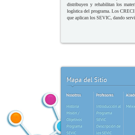
distribuyen y rehabilitan los mate
logística del programa. Los CRECI g
que aplican los SEVIC, dando servi
Mapa del Sitio
Nosotros
Profesores
Aliad
Historia
Introducción al
Méxi
Misión /
Programa
Objetivos
SEVIC
Programa
Descripción de
SEVIC
los SEVIC