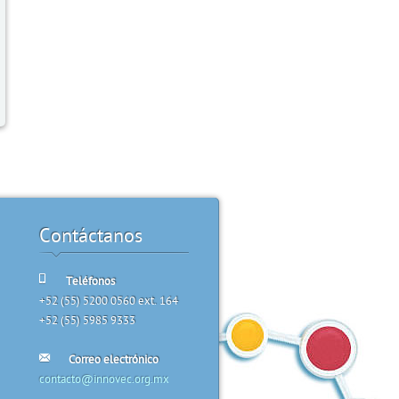
Contáctanos
Teléfonos
+52 (55) 5200 0560 ext. 164
+52 (55) 5985 9333
Correo electrónico
contacto@innovec.org.mx